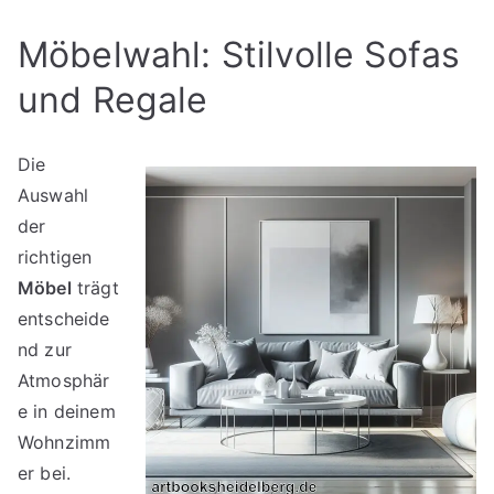
Möbelwahl: Stilvolle Sofas
und Regale
Die
Auswahl
der
richtigen
Möbel
trägt
entscheide
nd zur
Atmosphär
e in deinem
Wohnzimm
er bei.