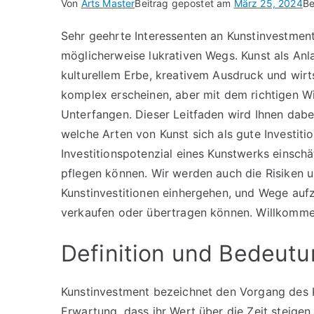
Von
Arts Master
Beitrag gepostet am
März 25, 2024
Be
Sehr geehrte Interessenten an Kunstinvestmen
möglicherweise lukrativen Wegs. Kunst als Anl
kulturellem Erbe, kreativem Ausdruck und wir
komplex erscheinen, aber mit dem richtigen Wi
Unterfangen. Dieser Leitfaden wird Ihnen dabei
welche Arten von Kunst sich als gute Investiti
Investitionspotenzial eines Kunstwerks einsch
pflegen können. Wir werden auch die Risiken 
Kunstinvestitionen einhergehen, und Wege aufz
verkaufen oder übertragen können. Willkommen
Definition und Bedeut
Kunstinvestment bezeichnet den Vorgang des 
Erwartung, dass ihr Wert über die Zeit steigen