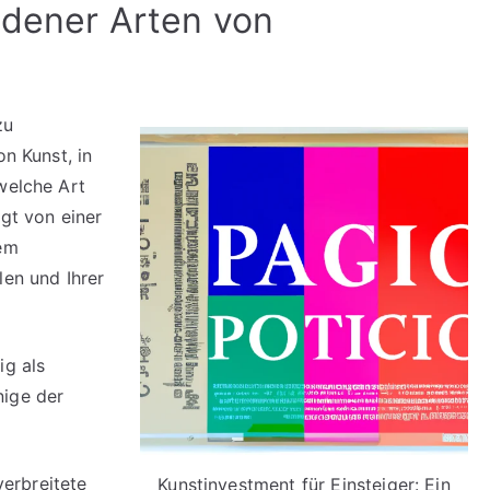
edener Arten von
zu
on Kunst, in
welche Art
ngt von einer
rem
len und Ihrer
ig als
nige der
erbreitete
Kunstinvestment für Einsteiger: Ein