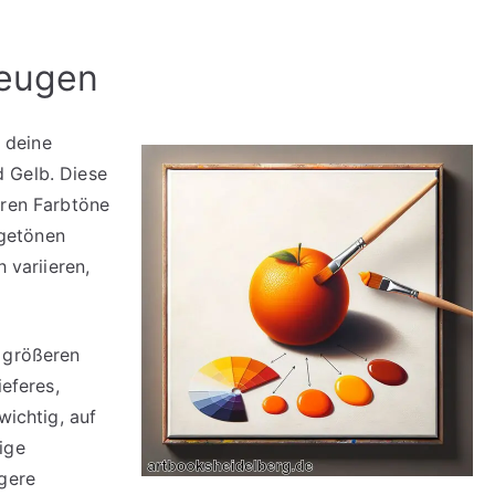
zeugen
 deine
 Gelb. Diese
eren Farbtöne
getönen
 variieren,
 größeren
ieferes,
wichtig, auf
ige
igere