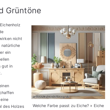
nd Grüntöne
Eichenholz
de
irken nicht
 natürliche
er ein
ellen
 gut in
.
einen
chaffen
eine
Welche Farbe passt zu Eiche? » Eiche
l des Holzes