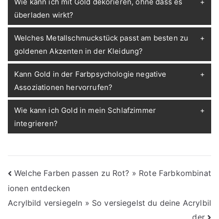
Wie kann ich mit Gold dekorieren, ohne dass es
überladen wirkt?
Welches Metallschmuckstück passt am besten zu
goldenen Akzenten in der Kleidung?
Kann Gold in der Farbpsychologie negative
Assoziationen hervorrufen?
Wie kann ich Gold in mein Schlafzimmer
integrieren?
Beitragsnavigation
Welche Farben passen zu Rot? » Rote Farbkombinat
ionen entdecken
Acrylbild versiegeln » So versiegelst du deine Acrylbil
der