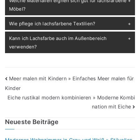
Welche Materialien eignen sich gut für lachsfarbene
Möbel?
Wie pflege ich lachsfarbene Textilien?
Kann ich Lachsfarbe auch im Außenbereich
verwenden?
Beitragsnavigation
Meer malen mit Kindern » Einfaches Meer malen für
Kinder
Eiche rustikal modern kombinieren » Moderne Kombi
nation mit Eiche
Neueste Beiträge