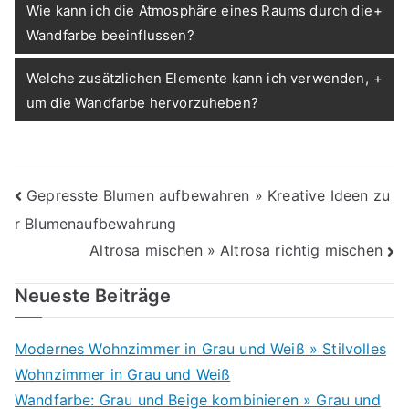
Wie kann ich die Atmosphäre eines Raums durch die
Wandfarbe beeinflussen?
Welche zusätzlichen Elemente kann ich verwenden,
um die Wandfarbe hervorzuheben?
Beitragsnavigation
Gepresste Blumen aufbewahren » Kreative Ideen zu
r Blumenaufbewahrung
Altrosa mischen » Altrosa richtig mischen
Neueste Beiträge
Modernes Wohnzimmer in Grau und Weiß » Stilvolles
Wohnzimmer in Grau und Weiß
Wandfarbe: Grau und Beige kombinieren » Grau und